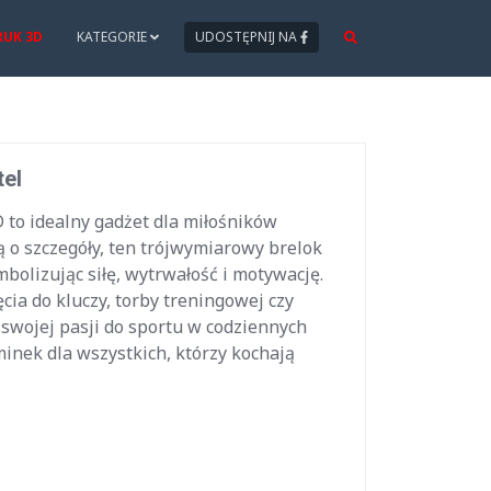
RUK 3D
KATEGORIE
UDOSTĘPNIJ NA
tel
 to idealny gadżet dla miłośników
ą o szczegóły, ten trójwymiarowy brelok
bolizując siłę, wytrwałość i motywację.
ęcia do kluczy, torby treningowej czy
 swojej pasji do sportu w codziennych
inek dla wszystkich, którzy kochają