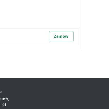
Zamów
e
tach,
ięki