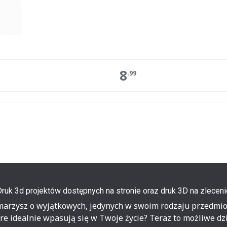
8
.99
Druk 3d projektów dostępnych na stronie oraz druk 3D na zleceni
marzysz o wyjątkowych, jedynych w swoim rodzaju przedmio
re idealnie wpasują się w Twoje życie? Teraz to możliwe dz