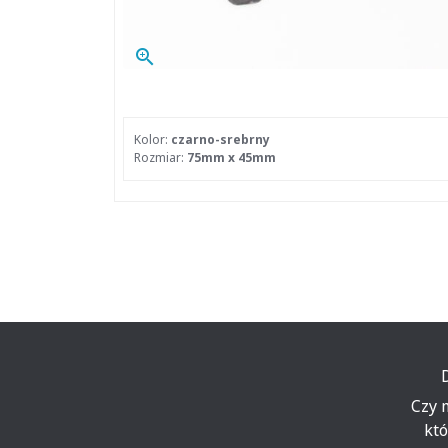
zoom_in
Kolor:
czarno-srebrny
Rozmiar:
75mm x 45mm
Czy 
któ