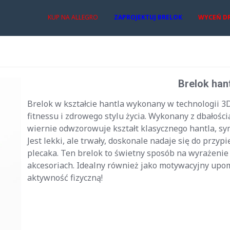
KUP NA ALLEGRO
ZAPROJEKTUJ BRELOK
WYCEŃ D
Brelok han
Brelok w kształcie hantla wykonany w technologii 3D
fitnessu i zdrowego stylu życia. Wykonany z dbałości
wiernie odwzorowuje kształt klasycznego hantla, sym
Jest lekki, ale trwały, doskonale nadaje się do przypi
plecaka. Ten brelok to świetny sposób na wyrażenie
akcesoriach. Idealny również jako motywacyjny upom
aktywność fizyczną!