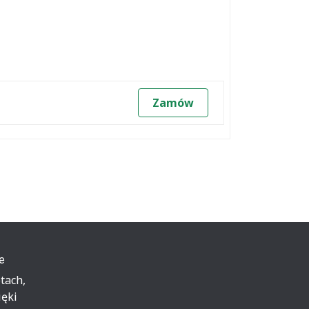
Zamów
e
tach,
ięki