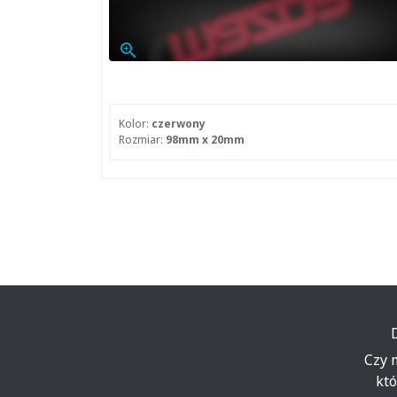
zoom_in
Kolor:
czerwony
Rozmiar:
98mm x 20mm
Czy 
któ