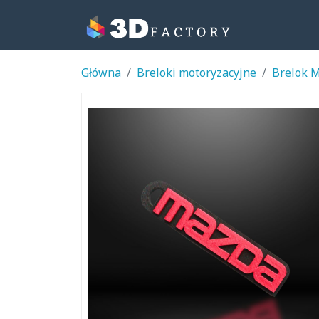
Główna
Breloki motoryzacyjne
Brelok 