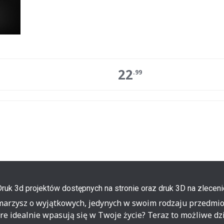
22
.99
Druk 3d projektów dostępnych na stronie oraz druk 3D na zleceni
marzysz o wyjątkowych, jedynych w swoim rodzaju przedmio
re idealnie wpasują się w Twoje życie? Teraz to możliwe dz