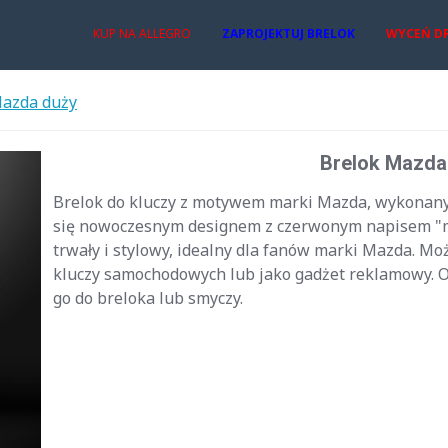
KUP NA ALLEGRO
ZAPROJEKTUJ BRELOK
WYCEŃ D
Mazda duży
Brelok Mazda
Brelok do kluczy z motywem marki Mazda, wykonany
się nowoczesnym designem z czerwonym napisem "maz
trwały i stylowy, idealny dla fanów marki Mazda. Mo
kluczy samochodowych lub jako gadżet reklamowy. O
go do breloka lub smyczy.