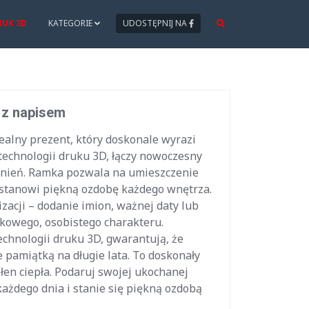
RUK 3D
KATEGORIE
UDOSTĘPNIJ NA
 z napisem
alny prezent, który doskonale wyrazi
technologii druku 3D, łączy nowoczesny
nień. Ramka pozwala na umieszczenie
u stanowi piękną ozdobę każdego wnętrza.
acji – dodanie imion, ważnej daty lub
tkowego, osobistego charakteru.
technologii druku 3D, gwarantują, że
pamiątką na długie lata. To doskonały
łen ciepła. Podaruj swojej ukochanej
każdego dnia i stanie się piękną ozdobą