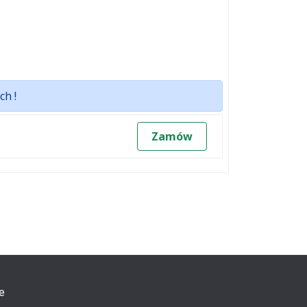
ch !
Zamów
e