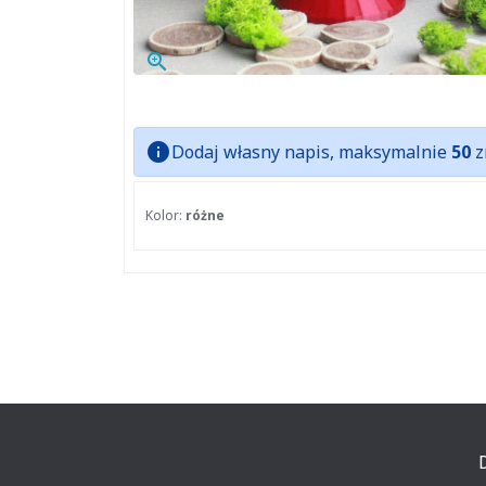
zoom_in
info
Dodaj własny napis, maksymalnie
50
z
Kolor:
różne