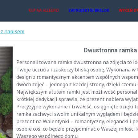
KUP NA ALLEGRO
ZAPROJEKTUJ BRELOK
WYCEŃ D
 z napisem
Dwustronna ramka
Personalizowana ramka dwustronna na zdjęcia to ide
Twoje uczucia i zaskoczy bliską osobę. Wykonana w 
design z romantycznym akcentem wspólnych wspom
dwóch zdjęć – jednego z każdej strony, dzięki czem
Największym atutem ramki jest możliwość personaliz
krótkiej dedykacji sprawia, że prezent nabiera wyją
Precyzyjne wykonanie i trwałość, osiągnięte dzięki 
ramka zachwyci swoim unikalnym wyglądem i będzie 
prezent na Walentynki – romantyczny, elegancki i pe
osobie coś, co będzie przypominać o Waszej miłości 
Waszego wspólnego domu.