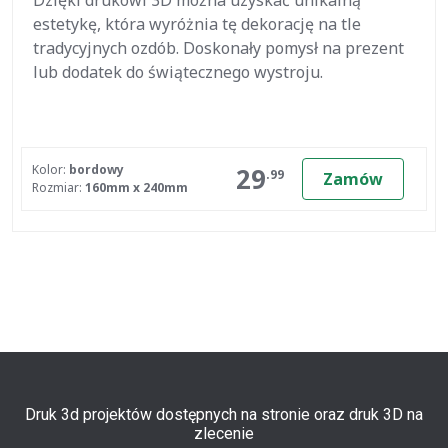
Dzięki drukowi 3D można uzyskać unikalną
estetykę, która wyróżnia tę dekorację na tle
tradycyjnych ozdób. Doskonały pomysł na prezent
lub dodatek do świątecznego wystroju.
29
Kolor:
bordowy
.99
Zamów
Rozmiar:
160mm x 240mm
Druk 3d projektów dostępnych na stronie oraz druk 3D na
zlecenie