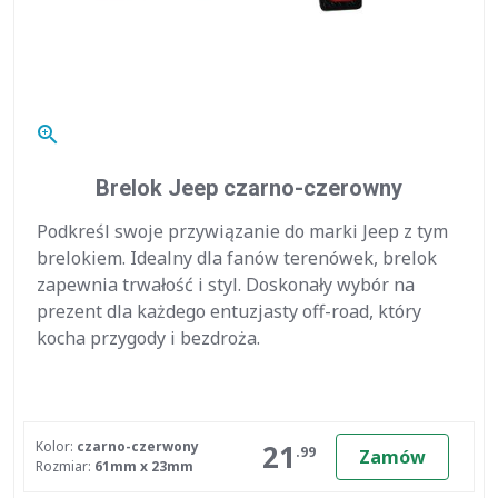
zoom_in
Brelok Jeep czarno-czerowny
Podkreśl swoje przywiązanie do marki Jeep z tym
brelokiem. Idealny dla fanów terenówek, brelok
zapewnia trwałość i styl. Doskonały wybór na
prezent dla każdego entuzjasty off-road, który
kocha przygody i bezdroża.
21
Kolor:
czarno-czerwony
.99
Zamów
Rozmiar:
61mm x 23mm