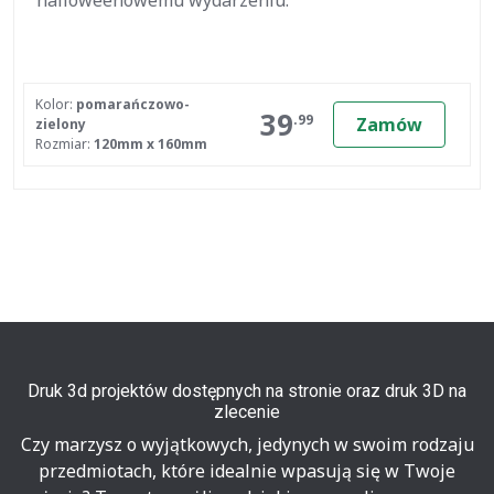
halloweenowemu wydarzeniu.
Kolor:
pomarańczowo-
39
.99
Zamów
zielony
Rozmiar:
120mm x 160mm
Druk 3d projektów dostępnych na stronie oraz druk 3D na
zlecenie
Czy marzysz o wyjątkowych, jedynych w swoim rodzaju
przedmiotach, które idealnie wpasują się w Twoje