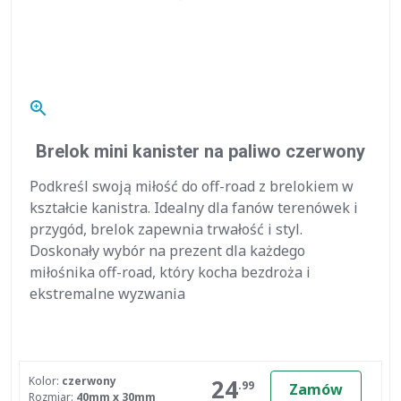
zoom_in
Brelok mini kanister na paliwo czerwony
Podkreśl swoją miłość do off-road z brelokiem w
kształcie kanistra. Idealny dla fanów terenówek i
przygód, brelok zapewnia trwałość i styl.
Doskonały wybór na prezent dla każdego
miłośnika off-road, który kocha bezdroża i
ekstremalne wyzwania
24
Kolor:
czerwony
.99
Zamów
Rozmiar:
40mm x 30mm