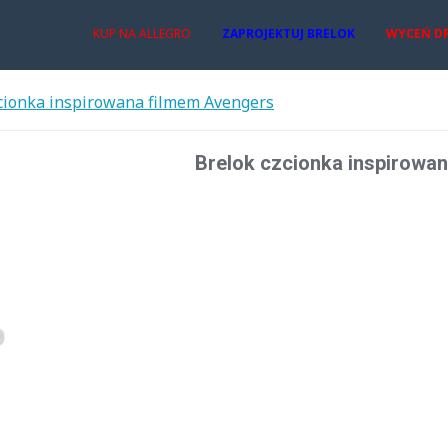
KUP NA ALLEGRO
ZAPROJEKTUJ BRELOK
WYCEŃ D
cionka inspirowana filmem Avengers
Brelok czcionka inspirowa