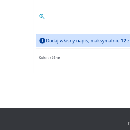
zoom_in
info
Dodaj własny napis, maksymalnie
12
z
Kolor:
różne