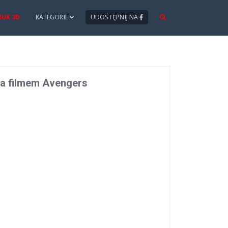
RUK 3D
KATEGORIE
UDOSTĘPNIJ NA
na filmem Avengers